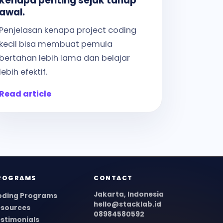
kenapa penting sejak tahap
awal.
Penjelasan kenapa project coding
kecil bisa membuat pemula
bertahan lebih lama dan belajar
lebih efektif.
Read article
ROGRAMS
CONTACT
Jakarta, Indonesia
oding Programs
hello@stacklab.id
esources
08984580592
stimonials