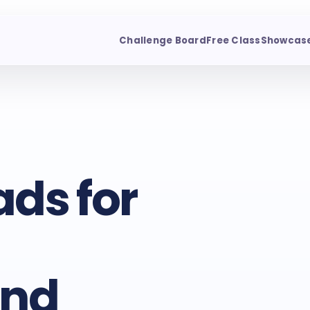
Challenge Board
Free Class
Showcas
ads for
and