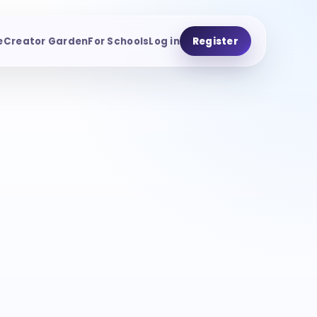
e
Creator Garden
For Schools
Log in
Register