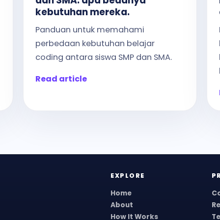
dan SMA: apa bedanya
kebutuhan mereka.
Panduan untuk memahami
perbedaan kebutuhan belajar
coding antara siswa SMP dan SMA.
Read article
EXPLORE
P
Home
C
About
R
How It Works
Te