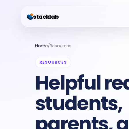
stacklab
Home
/
Resources
RESOURCES
Helpful re
students,
parents, 