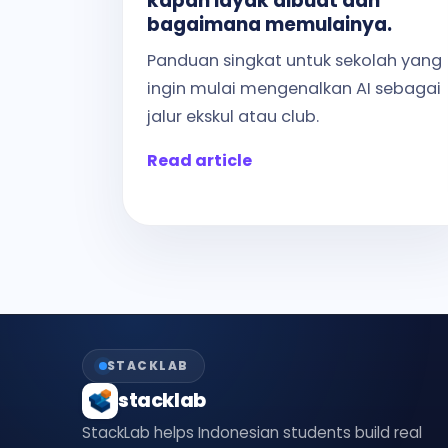
kapan layak dibuat dan
bagaimana memulainya.
Panduan singkat untuk sekolah yang
ingin mulai mengenalkan AI sebagai
jalur ekskul atau club.
Read article
STACKLAB
stacklab
StackLab helps Indonesian students build real