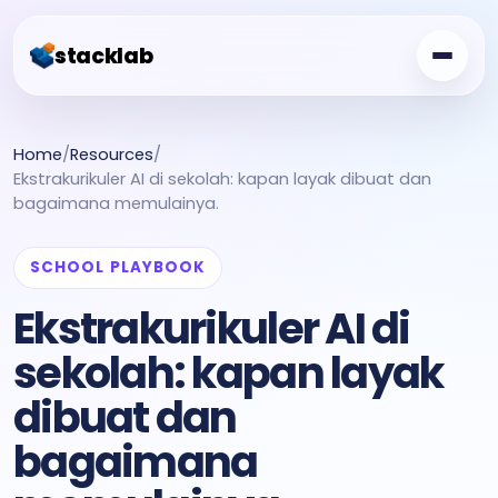
stacklab
Challenge Board
Home
/
Resources
/
Ekstrakurikuler AI di sekolah: kapan layak dibuat dan
Free Class
bagaimana memulainya.
Showcase
SCHOOL PLAYBOOK
Creator Garden
Ekstrakurikuler AI di
For Schools
sekolah: kapan layak
dibuat dan
bagaimana