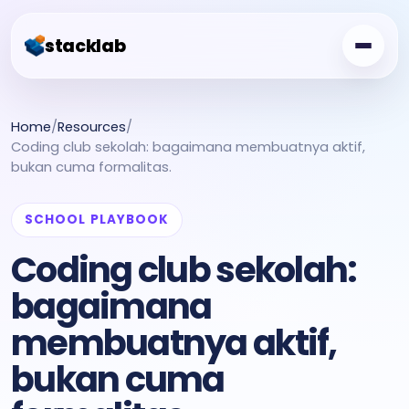
stacklab
Challenge Board
Home
/
Resources
/
Coding club sekolah: bagaimana membuatnya aktif,
Free Class
bukan cuma formalitas.
Showcase
SCHOOL PLAYBOOK
Creator Garden
Coding club sekolah:
For Schools
bagaimana
membuatnya aktif,
bukan cuma