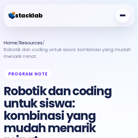
stacklab
Challenge Board
Home
/
Resources
/
Robotik dan coding untuk siswa: kombinasi yang mudah
Free Class
menarik minat.
Showcase
PROGRAM NOTE
Creator Garden
Robotik dan coding
For Schools
untuk siswa:
kombinasi yang
mudah menarik