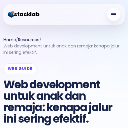
stacklab
Challenge Board
Home
/
Resources
/
Web development untuk anak dan remaja: kenapa jalur
Free Class
ini sering efektif.
Showcase
WEB GUIDE
Creator Garden
Web development
For Schools
untuk anak dan
remaja: kenapa jalur
ini sering efektif.