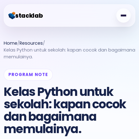
stacklab
Challenge Board
Home
/
Resources
/
Kelas Python untuk sekolah: kapan cocok dan bagaimana
Free Class
memulainya.
Showcase
PROGRAM NOTE
Creator Garden
Kelas Python untuk
For Schools
sekolah: kapan cocok
dan bagaimana
memulainya.