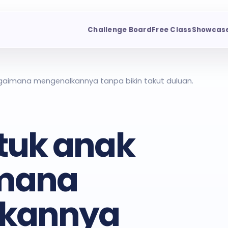
Challenge Board
Free Class
Showcas
gaimana mengenalkannya tanpa bikin takut duluan.
tuk anak
imana
kannya