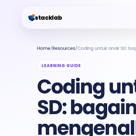
stacklab
Home
/
Resources
/
Coding untuk anak SD: ba
LEARNING GUIDE
Coding un
SD: baga
mengenal