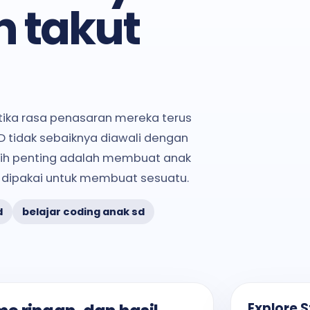
n takut
etika rasa penasaran mereka terus
SD tidak sebaiknya diawali dengan
lebih penting adalah membuat anak
a dipakai untuk membuat sesuatu.
d
belajar coding anak sd
Explore 