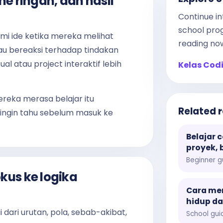
me ringan, dan hasil
Continue in
school pro
mi ide ketika mereka melihat
reading no
au bereaksi terhadap tindakan
al atau project interaktif lebih
Kelas Cod
ereka merasa belajar itu
Related 
ngin tahu sebelum masuk ke
Belajar 
proyek, 
Beginner g
kus ke logika
Cara me
hidup d
dari urutan, pola, sebab-akibat,
School gui