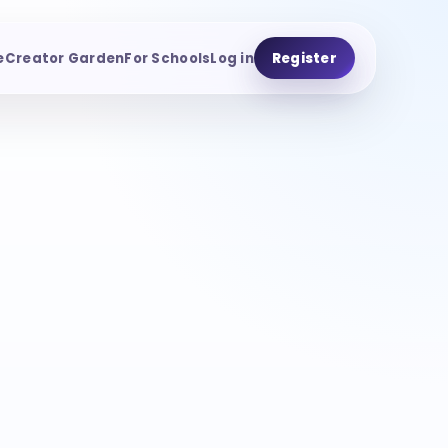
e
Creator Garden
For Schools
Log in
Register