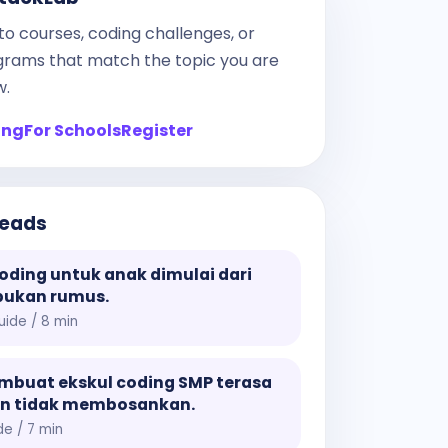
to courses, coding challenges, or
grams that match the topic you are
w.
ing
For Schools
Register
reads
coding untuk anak dimulai dari
bukan rumus.
uide / 8 min
mbuat ekskul coding SMP terasa
an tidak membosankan.
de / 7 min