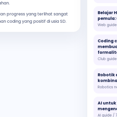
ahan.
Belajar 
, dan progress yang terlihat sangat
pemula:
coding yang positif di usia SD.
Web guide 
Coding c
membuat
formalit
Club guide
Robotik 
kombina
Robotics n
AI untuk
mengenal
AI guide / 