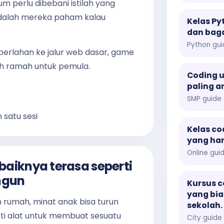
 perlu dibebani istilah yang
 adalah mereka paham kalau
Kelas Py
dan bag
Python gui
k perlahan ke jalur web dasar, game
ih ramah untuk pemula.
Coding u
paling a
SMP guide 
 satu sesi
Kelas co
yang har
Online gui
baiknya terasa seperti
ngun
Kursus c
yang bia
n rumah, minat anak bisa turun
sekolah.
rti alat untuk membuat sesuatu
City guide 