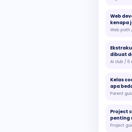
Web dev
kenapa ja
Web path /
Ekstraku
dibuat 
AI club / 6
Kelas co
apa bed
Parent gui
Project 
penting 
Project gui