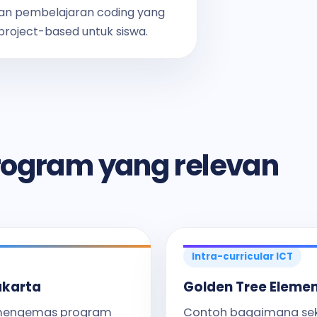
an pembelajaran coding yang
 project-based untuk siswa.
rogram yang relevan
Intra-curricular ICT
akarta
Golden Tree Eleme
 mengemas program
Contoh bagaimana se