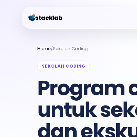
stacklab
Home
/
Sekolah Coding
SEKOLAH CODING
Program 
untuk sek
dan eksku