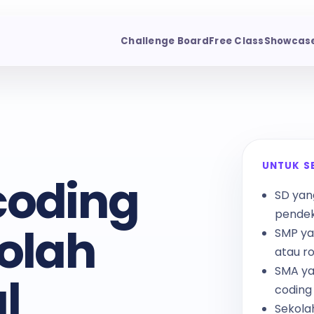
Challenge Board
Free Class
Showcas
UNTUK S
coding
SD yan
pendek
olah
SMP ya
atau r
SMA ya
l
coding
Sekola