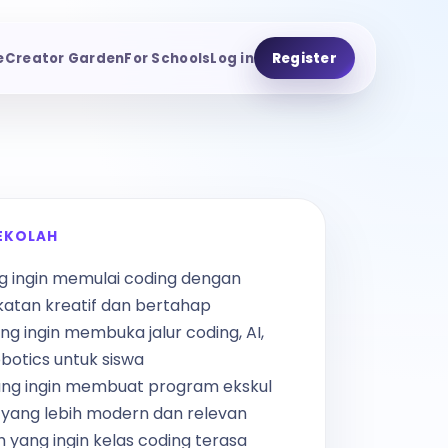
e
Creator Garden
For Schools
Log in
Register
EKOLAH
g ingin memulai coding dengan
atan kreatif dan bertahap
ng ingin membuka jalur coding, AI,
obotics untuk siswa
ng ingin membuat program ekskul
 yang lebih modern dan relevan
h yang ingin kelas coding terasa