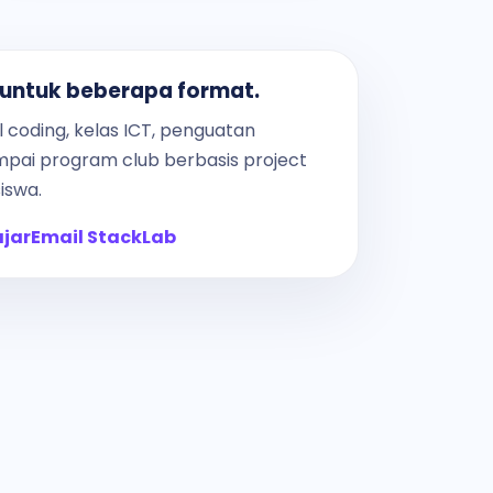
 untuk beberapa format.
l coding, kelas ICT, penguatan
mpai program club berbasis project
iswa.
ajar
Email StackLab